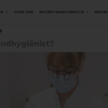
EN
OVER ONS
PATIËNTENINFORMATIE
NIEUW
4
ndhygiënist?