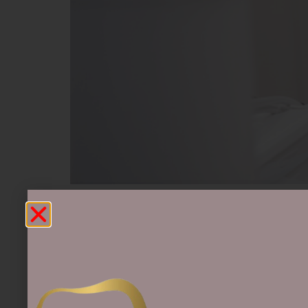
Een gezond gebit ziet er niet alleen mooi 
wereldwijd 90 procent van de bevolking
onderdeel van een effectieve mondverzorgi
Naar bed zonder ta