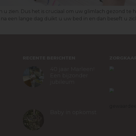
an u zien. Dus het is cruciaal om uw glimlach gezond te
a een lange dag duikt u uw bed in en dan beseft u zich:
RECENTE BERICHTEN
ZORGKAAR
40 jaar Marleen!
Een bijzonder
jubileum
januari 19, 2026
Tandartsp
gewaardee
Baby in opkomst​
Bekijk all
waarderin
december 17, 2025