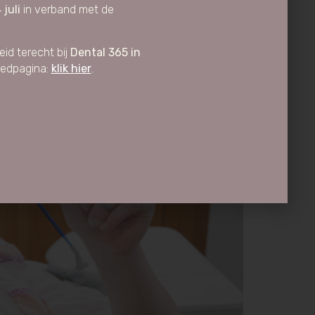
 juli
in verband met de
id terecht bij
Dental 365 in
oedpagina:
klik hier
.