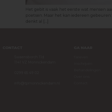
Het gebit is vaak het eerste wat mensen a
poetsen. Maar het kan iedereen gebeuren: n
denkt al […]
CONTACT
GA NAAR
Swaensborch 11d
Tarieven
1141 VZ Monnickendam
Inschrijven
Behandelingen
0299 65 49 02
Over ons
Contact
info@tpmonnickendam.nl