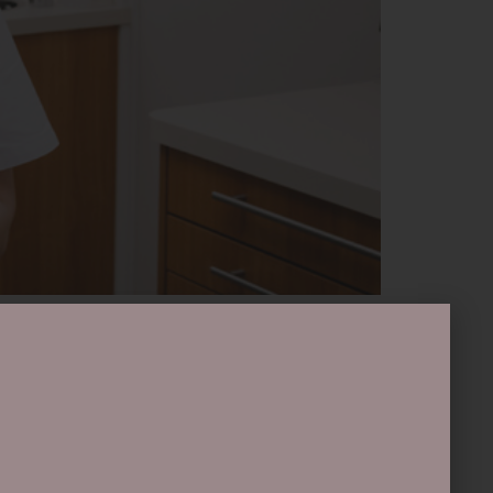
nze algehele gezondheid. Wist u dat
de mondhygiënist vormen een cruciaal
van […]