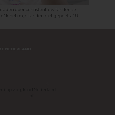
 houden door consistent uw tanden te
 ‘Ik heb mijn tanden niet gepoetst.’ U
T NEDERLAND
raktijk Monnickendam
is
rd op ZorgkaartNederland.
e waarderingen
of
plaats een
g