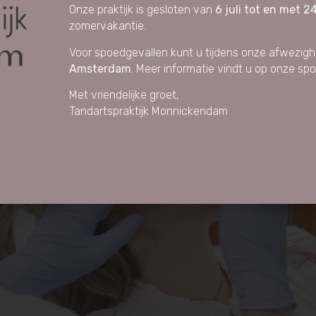
Onze praktijk is gesloten van
6 juli tot en met 24
zomervakantie.
Voor spoedgevallen kunt u tijdens onze afwezighe
Amsterdam
. Meer informatie vindt u op onze sp
Met vriendelijke groet,
Tandartspraktijk Monnickendam