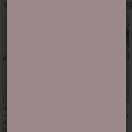
wortelkanaalbehandelin
Iedereen heeft er wel eens van gehoord: een
wortelkanaalbehandeling. Het klinkt spannend en er
gaan veel dubieuze verhalen rond over deze
behandeling. Doet het echt zoveel pijn? Heb je er