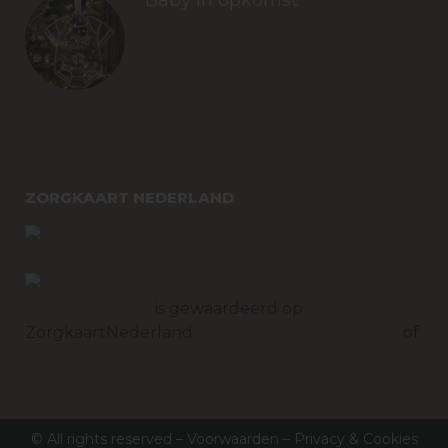
Baby in opkomst​
december 17, 2025
ZORGKAART NEDERLAND
Tandartspraktijk
Monnickendam
is gewaardeerd op
ZorgkaartNederland.
Bekijk alle waarderingen
of
plaats een waardering
© All rights reserved –
Voorwaarden
–
Privacy & Cookies