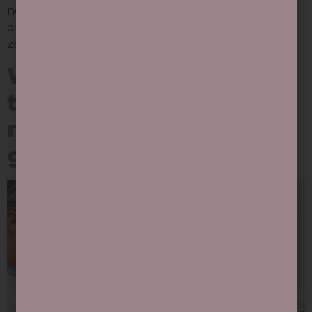
nog lang last van? Wij willen hier graag wat meer
duidelijkheid over geven, zodat u zich niet onnodig
zorgen hoeft te maken. Wat is […]
Wanneer maakt de
tandarts een
röntgenfoto van uw
gebit?