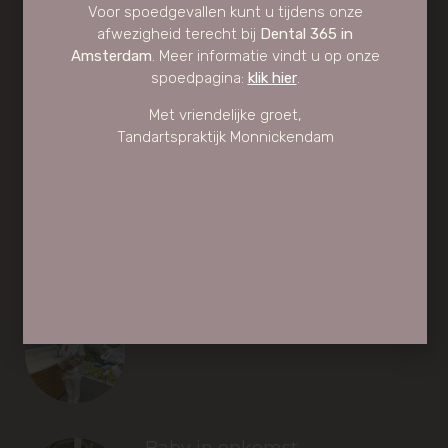
Voor spoedgevallen kunt u tijdens onze
afwezigheid terecht bij
Dental 365 in
Amsterdam
. Meer informatie vindt u op onze
GA NAAR
spoedpagina:
klik hier
.
Tarieven
Met vriendelijke groet,
Inschrijven
Tandartspraktijk Monnickendam
Behandelingen
Over ons
Contact
RECENTE BERICHTEN
40 jaar Marleen! Een bijzonder
jubileum
januari 19, 2026