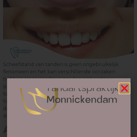
Scheefstand van tanden is geen ongebruikelijk
fenomeen en het kan verschillende oorzaken
hebben. Hoewel scheve tanden niet meteen
problematisch zijn, snappen we dat u liever rechte
tanden heeft. In deze blog leest u waarom de
tanden scheef gaan staan en wat de gevolgen
daarvan zijn. Waarom gaan onze tanden scheef
staan? Er zijn verschillende […]
Auw!? Een