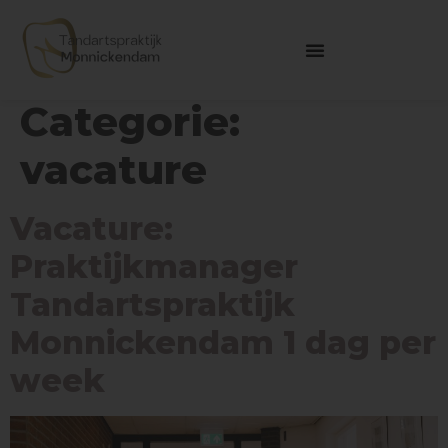
Categorie:
vacature
Vacature:
Praktijkmanager
Tandartspraktijk
Monnickendam 1 dag per
week