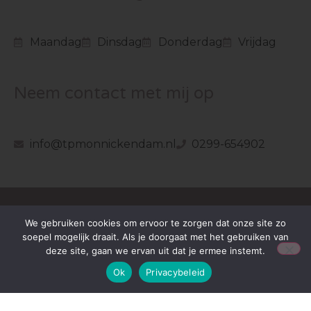
Maandag
Dinsdag
Donderdag
Vrijdag
Neem contact met mij op
info@tpmonnickendam.nl
0299-654902
We gebruiken cookies om ervoor te zorgen dat onze site zo
CONTACT
soepel mogelijk draait. Als je doorgaat met het gebruiken van
deze site, gaan we ervan uit dat je ermee instemt.
Swaensborch 11d
1141 VZ Monnickendam
Ok
Privacybeleid
0299 65 49 02
info@tpmonnickendam.nl