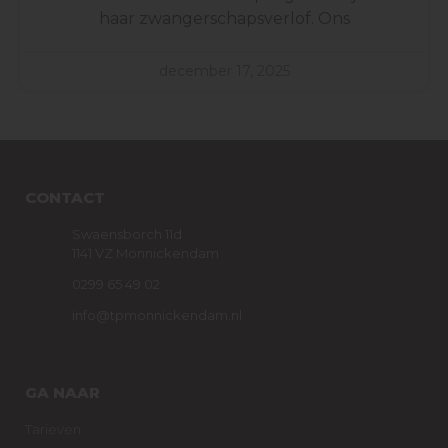
haar zwangerschapsverlof. Ons
december 17, 2025
CONTACT
Swaensborch 11d
1141 VZ Monnickendam
0299 65 49 02
info@tpmonnickendam.nl
GA NAAR
Tarieven