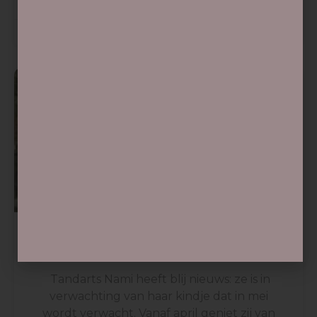
januari 19, 2026
Nieuws
Baby In Opkomst​
Tandarts Nami heeft blij nieuws: ze is in
verwachting van haar kindje dat in mei
wordt verwacht. Vanaf april geniet zij van