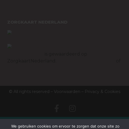
ZORGKAART NEDERLAND
Tandartspraktijk
Monnickendam
is gewaardeerd op
ZorgkaartNederland.
Bekijk alle waarderingen
of
plaats een waardering
© All rights reserved –
Voorwaarden
–
Privacy & Cookies
We gebruiken cookies om ervoor te zorgen dat onze site zo