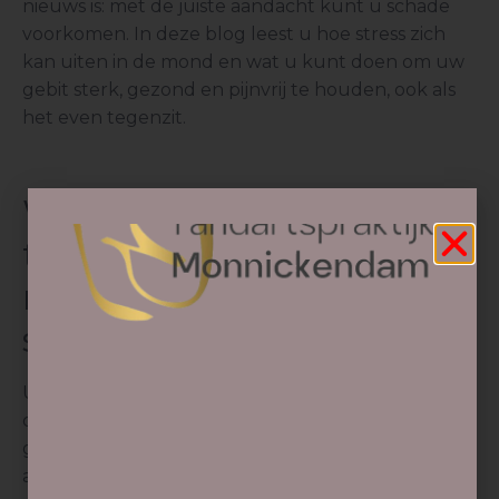
nieuws is: met de juiste aandacht kunt u schade
voorkomen. In deze blog leest u hoe stress zich
kan uiten in de mond en wat u kunt doen om uw
gebit sterk, gezond en pijnvrij te houden, ook als
het even tegenzit.
Wat is het verband
tussen uw
mondgezondheid en
stress?
Uit
onderzoek
is gebleken dat stress een
duidelijke invloed heeft op het gebit. In een
grootschalige studie onder studenten gaf 68 %
aan last te hebben van tandenknarsen in periodes