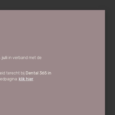
 juli
in verband met de
id terecht bij
Dental 365 in
oedpagina:
klik hier
.