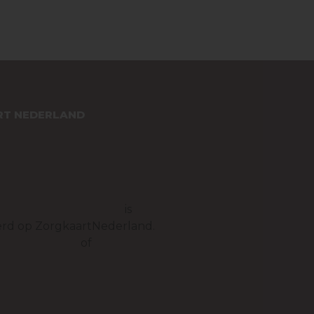
T NEDERLAND
raktijk Monnickendam
is
rd op ZorgkaartNederland.
e waarderingen
of
plaats een
g