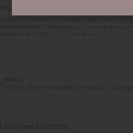
Neem contact met ons op voor meer informatie!
Heeft u nog vragen naar aanleiding van deze blog of
met de tandarts? Dat kan door
contact
met ons op t
mailen naar
info@tpmonnickendam.nl
.
VORIGE
Wat zijn aften en wat kunt u eraan doen?
Lees meer berichten