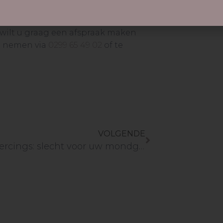
 wilt u graag een afspraak maken
e nemen via
0299 65 49 02
of te
VOLGENDE
Orale piercings: slecht voor uw mondgezondheid?