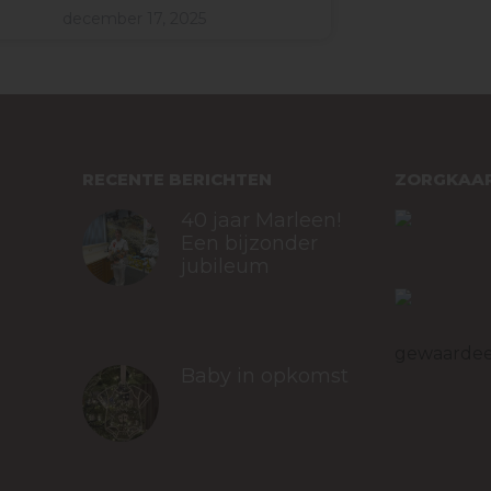
december 17, 2025
RECENTE BERICHTEN
ZORGKAAR
40 jaar Marleen!
Een bijzonder
jubileum
januari 19, 2026
Tandartsp
gewaardee
Baby in opkomst​
Bekijk all
waarderin
december 17, 2025