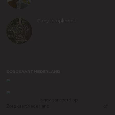
januari 19, 2026
Baby in opkomst​
december 17, 2025
ZORGKAART NEDERLAND
Tandartspraktijk
Monnickendam
is gewaardeerd op
ZorgkaartNederland.
Bekijk alle waarderingen
of
plaats een waardering