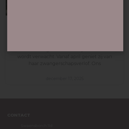
Baby In Opkomst​
Tandarts Nami heeft blij nieuws: ze is in
verwachting van haar kindje dat in mei
wordt verwacht. Vanaf april geniet zij van
haar zwangerschapsverlof. Ons
december 17, 2025
CONTACT
Swaensborch 11d