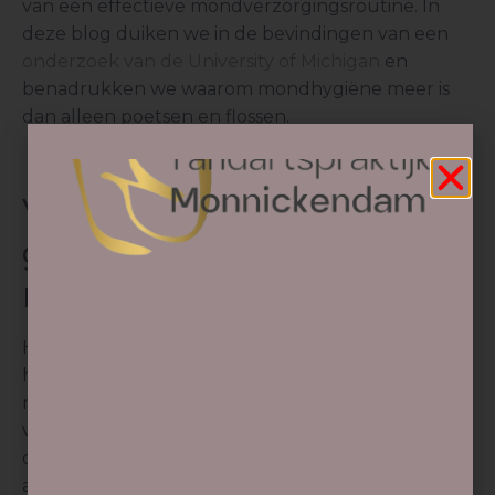
van een effectieve mondverzorgingsroutine. In
deze blog duiken we in de bevindingen van een
onderzoek van de University of Michigan
en
benadrukken we waarom mondhygiëne meer is
dan alleen poetsen en flossen.
Voorkomen is beter dan
genezen: de rol van de
mondhygiënist
Hoewel de tandarts voornamelijk gericht is op het
herstellen van beschadigde gebitten, speelt de
mondhygiënist een cruciale rol bij het voorkomen
van problemen. De mondhygiënist biedt een extra,
onafhankelijke controle van het gebit, waarbij niet
alleen naar tanden en kiezen wordt gekeken,