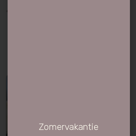
VORIGE
VOLGENDE
Uw mondgezondheid tijdens het slapen: zo beschermt u uw gebit ’s nachts
Met een schoon en fris gebit de lente in!
Lees meer berichten
Nieuws
Zomervakantie