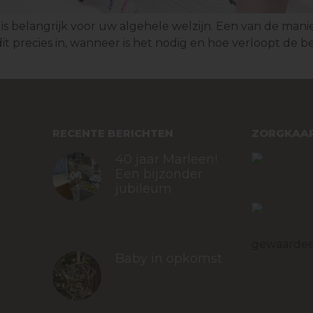
s belangrijk voor uw algehele welzijn. Een van de man
it precies in, wanneer is het nodig en hoe verloopt de
RECENTE BERICHTEN
ZORGKAAR
40 jaar Marleen!
Een bijzonder
jubileum
januari 19, 2026
Tandartsp
gewaardee
Baby in opkomst​
Bekijk all
waarderin
december 17, 2025