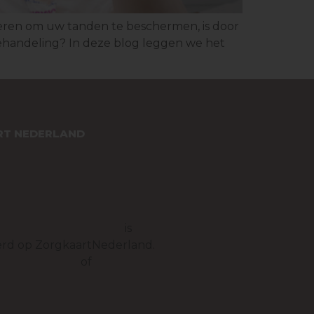
ieren om uw tanden te beschermen, is door
 behandeling? In deze blog leggen we het
T NEDERLAND
raktijk Monnickendam
is
rd op ZorgkaartNederland.
e waarderingen
of
plaats een
g