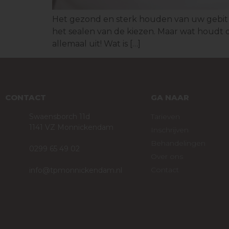
Het gezond en sterk houden van uw gebit i
het sealen van de kiezen. Maar wat houdt d
allemaal uit! Wat is […]
CONTACT
GA NAAR
Swaensborch 11d
Tarieven
1141 VZ Monnickendam
Inschrijven
Behandelingen
0299 65 49 02
Over ons
Contact
info@tpmonnickendam.nl